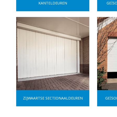
KANTELDEUREN
GEÏS
ZIJWAARTSE SECTIONAALDEUREN
GEÏSO