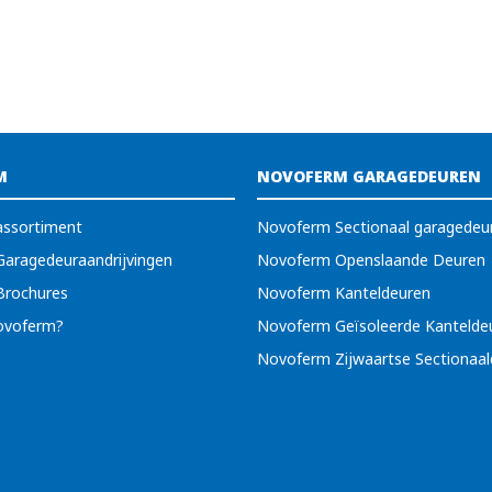
M
NOVOFERM GARAGEDEUREN
ssortiment
Novoferm Sectionaal garagedeu
aragedeuraandrijvingen
Novoferm Openslaande Deuren
Brochures
Novoferm Kanteldeuren
voferm?
Novoferm Geïsoleerde Kantelde
Novoferm Zijwaartse Sectionaa