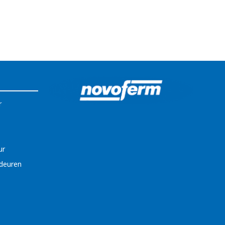
r
ur
ldeuren