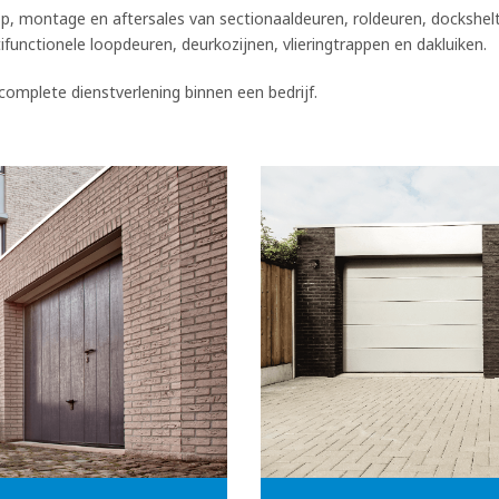
op, montage en aftersales van sectionaaldeuren, roldeuren, dockshel
unctionele loopdeuren, deurkozijnen, vlieringtrappen en dakluiken.
omplete dienstverlening binnen een bedrijf.